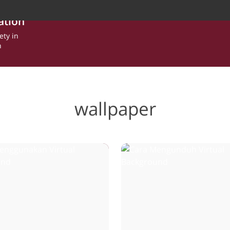
ation
ety in
n
wallpaper