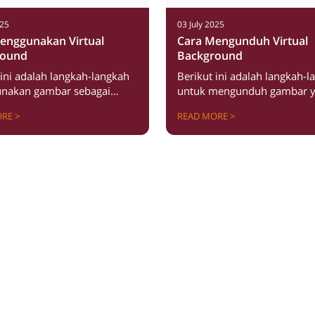
025
03 July 2025
enggunakan Virtual
Cara Mengunduh Virtual
round
Background
 ini adalah langkah-langkah
Berikut ini adalah langkah-l
nakan gambar sebagai
untuk mengunduh gambar 
 Background pada aplikasi
tersedia. Read More
RE >
READ MORE >
ead More