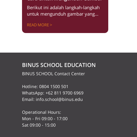
Berikut ini adalah langkah-langkah
untuk mengunduh gambar yang
tersedia : Pilih dengan cara klik
READ MORE >
salah satu gambar yang tersedia.
Lalu klik tombol “Click To
Download“ Maka gambar akan
otomatis langsung terunduh pada
dokumen anda dan silahkan untuk
digunakan. Anda dapat melihat cara
BINUS SCHOOL EDUCATION
menggunakan gambar sebagai
Background Virtual pada menu
BINUS SCHOOL Contact Center
selanjutnya.
Hotline: 0804 1500 501
WhatsApp: +62 811 9700 6969
Email: info.school@binus.edu
Operational Hours:
Mon - Fri 09:00 - 17:00
Sat 09:00 - 15:00